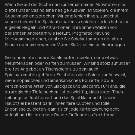
Wenn Sie auf der Suche nach unterhaltsamen Aktivitäten sind,
bietet unser Casino eine riesige Auswahl an Spielen, die Ihrem
Geschmack entsprechen. Wir empfehlen Ihnen, zunächst
unsere bekannten Spielautomaten zu spielen. Jedes hat seine
eigenen Regeln und Attraktionen. Sie können Walzen von
bekannten Anbietern wie NetEnt, Pragmatic Play und
Microgaming drehen, egal ob Sie Spielautomaten der alten
Schule oder die neuesten Video-Slots mit vielen Boni mögen.
Sie können alle unsere Spiele sofort spielen, ohne etwas
herunterladen oder warten zu müssen. Wir sind stolz auf unser
breites Angebot an Tischspielen, zu dem auch
Spielautomaten gehören. Es stehen viele Spiele zur Auswahl,
wie europäisches und amerikanisches Roulette, sowie
verschiedene Arten von Blackjack und Baccarat. Für Fans, die
strategische Tiefe suchen, ist es wichtig, dass jeder Tisch
reibungslos funktioniert und das Spiel klar macht. Unser
Hauptziel besteht darin, Ihnen faire Quoten und tolle
Erlebnisse zu bieten, damit sich jede Kartenziehung echt
anfühlt und Ihr Interesse Runde für Runde aufrechterhält.