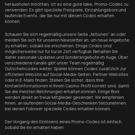
herausholen möchten, ist es eine gute Idee, Promo-Codes zu
verwenden. Es gibt spezielle Freispiele, Einzahlungsboni und
laufende Events, die Sie nur mit diesen Codes erhalten
können.
Schauen Sie sich regelmäßig unsere Seite „Aktionen“ an oder
melden Sie sich für unseren Newsletter an, um neue Angebote
zu erhalten, sobald sie erscheinen. Einige Codes sind
möglicherweise nur für kurze Zeit verfügbar. Behalten Sie
daher saisonale Updates und Sonderangebote im Auge. Über
verschiedene Kanäle gibt unser Team regelmäßig
Gutscheincodes weiter. Spieler können Codes zusätzlich zur
offiziellen Website auf Social-Media-Seiten, Partner-Websites
oder in E-Mails finden. Stellen Sie sicher, dass Ihre
Kontaktinformationen in Ihrem Casino-Profil korrekt sind, damit
Sie die meisten Belohnungen erhalten können. Einige Boni
werden direkt an treue Mitglieder gesendet. Wir empfehlen
Ihnen, an laufenden Social-Media-Geschenken teilzunehmen,
bei denen Follower spezielle Codes erhalten können.
Der Vorgang des Einlösens eines Promo-Codes ist einfach,
sobald Sie ihn erhalten haben.