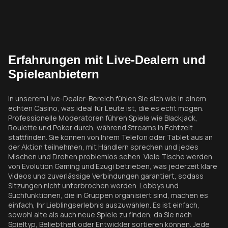
Erfahrungen mit Live-Dealern und
Spieleanbietern
In unserem Live-Dealer-Bereich fühlen Sie sich wie in einem
echten Casino, was ideal für Leute ist, die es echt mögen.
Professionelle Moderatoren führen Spiele wie Blackjack,
Roulette und Poker durch, während Streams in Echtzeit
stattfinden. Sie können von Ihrem Telefon oder Tablet aus an
der Aktion teilnehmen, mit Händlern sprechen und jedes
Mischen und Drehen problemlos sehen. Viele Tische werden
von Evolution Gaming und Ezugi betrieben, was jederzeit klare
Videos und zuverlässige Verbindungen garantiert, sodass
Sitzungen nicht unterbrochen werden. Lobbys und
Suchfunktionen, die in Gruppen organisiert sind, machen es
einfach, Ihr Lieblingserlebnis auszuwählen. Es ist einfach,
sowohl alte als auch neue Spiele zu finden, da Sie nach
Spieltyp, Beliebtheit oder Entwickler sortieren können. Jede