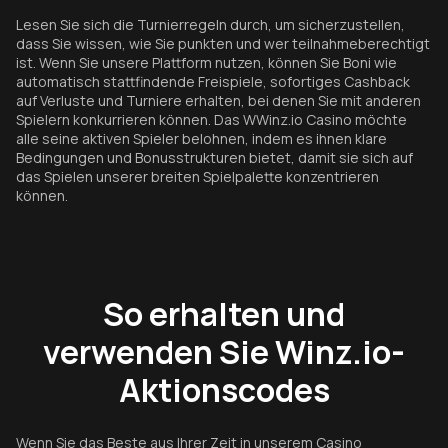
Lesen Sie sich die Turnierregeln durch, um sicherzustellen,
dass Sie wissen, wie Sie punkten und wer teilnahmeberechtigt
ist. Wenn Sie unsere Plattform nutzen, können Sie Boni wie
automatisch stattfindende Freispiele, sofortiges Cashback
auf Verluste und Turniere erhalten, bei denen Sie mit anderen
Spielern konkurrieren können. Das WWinz.io Casino möchte
alle seine aktiven Spieler belohnen, indem es ihnen klare
Bedingungen und Bonusstrukturen bietet, damit sie sich auf
das Spielen unserer breiten Spielpalette konzentrieren
können.
So erhalten und
verwenden Sie Winz.io-
Aktionscodes
Wenn Sie das Beste aus Ihrer Zeit in unserem Casino