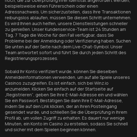
hoch, die zur Überprüfung Ihrer Identität angefordert werden,
beispielsweise einen Führerschein oder einen
Adressnachweis. Um sicherzustellen, dass Ihre Transaktionen
reibungslos ablaufen, müssen Sie diesen Schritt unternehmen.
Es wird Ihnen auch helfen, unsere Dienstleistungen schneller
zu genießen. Unser Kundenservice-Team ist 24 Stunden am
Tag, 7 Tage die Woche für den Fall verfügbar, dass Sie
Probleme bei der Anmeldung oder Verifizierung haben. Suchen
Sie unten auf der Seite nach dem Live-Chat-Symbol. Unser
Team antwortet sofort und führt Sie durch jeden Schritt des
Registrierungsprozesses.
Sobald Ihr Konto verifiziert wurde, können Sie dieselben
Anmeldeinformationen verwenden, um auf alle Spiele unseres
Casinos zuzugreifen. Es ist einfach, sich bei Winz.io
anzumelden. Klicken Sie einfach auf der Startseite auf
„Registrieren“, geben Sie Ihre E-Mail-Adresse ein und wählen
Sie ein Passwort. Bestätigen Sie dann Ihre E-Mail-Adresse,
indem Sie auf den Link klicken, der an Ihren Posteingang
gesendet wurde, und schließen Sie die Überprüfung in Ihrem
Profil ab, um vollen Zugriff zu erhalten. Es dauert nur wenige
Minuten, ein Konto im Casino zu erstellen, sodass Sie schnell
und sicher mit dem Spielen beginnen können.