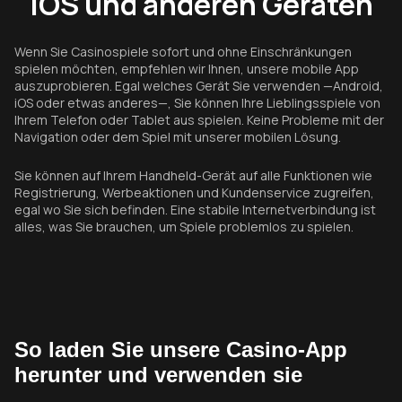
iOS und anderen Geräten
Wenn Sie Casinospiele sofort und ohne Einschränkungen
spielen möchten, empfehlen wir Ihnen, unsere mobile App
auszuprobieren. Egal welches Gerät Sie verwenden —Android,
iOS oder etwas anderes—, Sie können Ihre Lieblingsspiele von
Ihrem Telefon oder Tablet aus spielen. Keine Probleme mit der
Navigation oder dem Spiel mit unserer mobilen Lösung.
Sie können auf Ihrem Handheld-Gerät auf alle Funktionen wie
Registrierung, Werbeaktionen und Kundenservice zugreifen,
egal wo Sie sich befinden. Eine stabile Internetverbindung ist
alles, was Sie brauchen, um Spiele problemlos zu spielen.
So laden Sie unsere Casino-App
herunter und verwenden sie