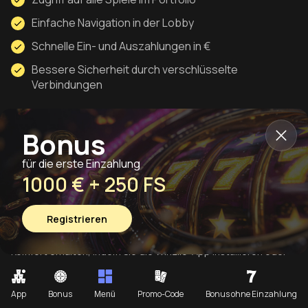
Einfache Navigation in der Lobby
Schnelle Ein- und Auszahlungen in €
Bessere Sicherheit durch verschlüsselte
Verbindungen
Wir haben die Benutzeroberfläche so gestaltet, dass Spieler
Bonus
problemlos zu den beliebtesten Casinospielen gelangen, sich
Werbeaktionen ansehen und ihre Profile verwalten können. Sie
können Push-Benachrichtigungen einrichten, um über neue
für die erste Einzahlung
Turniere und Angebote auf dem Laufenden zu bleiben. Auf
1000 € + 250 FS
allen Geräten funktioniert der Kundenservice auf die gleiche
Weise und Sie können ganz einfach Hilfe per Live-Chat oder E-
Mail erhalten. Sie können jederzeit über das Navigationsmenü
Registrieren
der App auf unser Hilfecenter zugreifen, wenn Sie Hilfe
benötigen. Sie können unterhaltsame Funktionen und echten
Komfort erhalten, indem Sie die Winz.io-App installieren oder
die mobilfreundliche Browserversion verwenden. Unser
Casino-Team arbeitet immer daran, dass alles reibungsloser
abläuft, damit Sie sich auf das Geschehen konzentrieren
App
Bonus
Promo-Code
Bonus ohne Einzahlung
Menü
können, wo und wann immer Sie möchten.