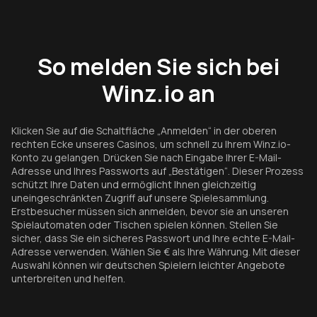
So melden Sie sich bei
Winz.io an
Klicken Sie auf die Schaltfläche „Anmelden“ in der oberen
rechten Ecke unseres Casinos, um schnell zu Ihrem Winz.io-
Konto zu gelangen. Drücken Sie nach Eingabe Ihrer E-Mail-
Adresse und Ihres Passworts auf „Bestätigen“. Dieser Prozess
schützt Ihre Daten und ermöglicht Ihnen gleichzeitig
uneingeschränkten Zugriff auf unsere Spielesammlung.
Erstbesucher müssen sich anmelden, bevor sie an unseren
Spielautomaten oder Tischen spielen können. Stellen Sie
sicher, dass Sie ein sicheres Passwort und Ihre echte E-Mail-
Adresse verwenden. Wählen Sie € als Ihre Währung. Mit dieser
Auswahl können wir deutschen Spielern leichter Angebote
unterbreiten und helfen.