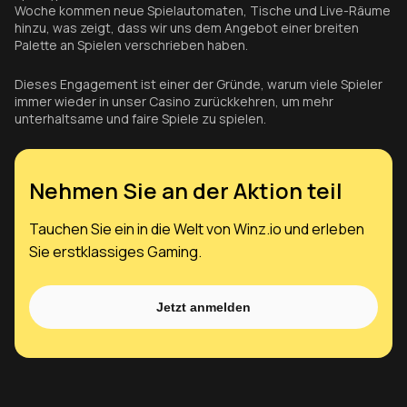
Woche kommen neue Spielautomaten, Tische und Live-Räume
hinzu, was zeigt, dass wir uns dem Angebot einer breiten
Palette an Spielen verschrieben haben.
Dieses Engagement ist einer der Gründe, warum viele Spieler
immer wieder in unser Casino zurückkehren, um mehr
unterhaltsame und faire Spiele zu spielen.
Nehmen Sie an der Aktion teil
Tauchen Sie ein in die Welt von Winz.io und erleben
Sie erstklassiges Gaming.
Jetzt anmelden