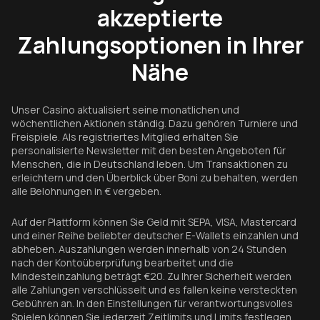
akzeptierte
Zahlungsoptionen in Ihrer
Nähe
Unser Casino aktualisiert seine monatlichen und
wöchentlichen Aktionen ständig. Dazu gehören Turniere und
Freispiele. Als registriertes Mitglied erhalten Sie
personalisierte Newsletter mit den besten Angeboten für
Menschen, die in Deutschland leben. Um Transaktionen zu
erleichtern und den Überblick über Boni zu behalten, werden
alle Belohnungen in € vergeben.
Auf der Plattform können Sie Geld mit SEPA, VISA, Mastercard
und einer Reihe beliebter deutscher E-Wallets einzahlen und
abheben. Auszahlungen werden innerhalb von 24 Stunden
nach der Kontoüberprüfung bearbeitet und die
Mindesteinzahlung beträgt €20. Zu Ihrer Sicherheit werden
alle Zahlungen verschlüsselt und es fallen keine versteckten
Gebühren an. In den Einstellungen für verantwortungsvolles
Spielen können Sie jederzeit Zeitlimits und Limits festlegen.