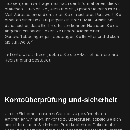
müssen, denn wir fragen nur nach den Informationen, die wir
brauchen. Drücken Sie „Registrieren“, geben Sie dann Ihre E-
Mail-Adresse ein und erstellen Sie ein sicheres Passwort. Sie
erhalten einen Bestätigungslink in Ihrer E-Mail. Stellen Sie
daher sicher, dass Sie ihn erhalten können. Nachdem Sie es
abgeschickt haben, lesen Sie unsere Allgemeinen
Geschäftsbedingungen, bestätigen Sie Ihr Alter und klicken
Sie auf „Weiter“
Ihr Konto wird aktiviert, sobald Sie die E-Mail öffnen, die Ihre
Registrierung bestätigt.
Kontoüberprüfung und-sicherheit
Um die Sicherheit unseres Casinos zu gewährleisten,
empfehlen wir Ihnen, Ihr Konto zu überprüfen, sobald Sie sich
anmelden. Laden Sie in Ihrem Profil Kopien der Dokumente