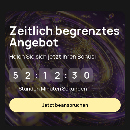
Zeitlich begrenztes
Angebot
Holen Sie sich jetzt Ihren Bonus!
5
2
1
2
2
9
:
:
Stunden
Minuten
Sekunden
Jetzt beanspruchen