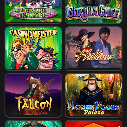
Das Setzen klarer Grenzen ist der erste Schritt zu
gesundem Gaming bei Winz.io: Risikokontrolle,
Grenzen und eine 18+-Richtlinie
Starke 18+-Politik
So holen Sie das Beste aus Winz.io heraus
Schritte zur Anmeldung