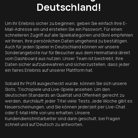
Deutschland!
Um Ihr Erlebnis sicher zu beginnen, geben Sie einfach Ihre E-
Mail-Adresse ein und erstellen Sie ein Passwort. Für einen
schnelleren Zugriff auf alle Spielkategorien und Boni empfehlen
wir Ihnen, Ihre persönlichen Daten umgehend zu bestätigen.
Auch für jeden Spieler in Deutschland können wir unsere
Sonderangebote nur für Besucher aus dem Heimatland direkt
vom Dashboard aus nutzen. Unser Team ist bestrebt, Ihre
Daten sicher aufzubewahren und sicherzustellen, dass jeder
ein faires Erlebnis auf unserer Plattform hat.
Sobald Ihr Profil ausgecheckt wurde, können Sie sich unsere
Slots, Tischspiele und Live-Spiele ansehen. Um den
deutschen Standards an Qualität und Offenheit gerecht zu
werden, durchläuft jeder Titel viele Tests. Jede Woche gibt es
Neuerscheinungen, und Sie können jederzeit per Live-Chat
oder E-Mail Hilfe von uns erhalten. Unsere
Kundendienstmitarbeiter sind darin geschult, bei Fragen
schnell und auf Deutsch zu antworten.